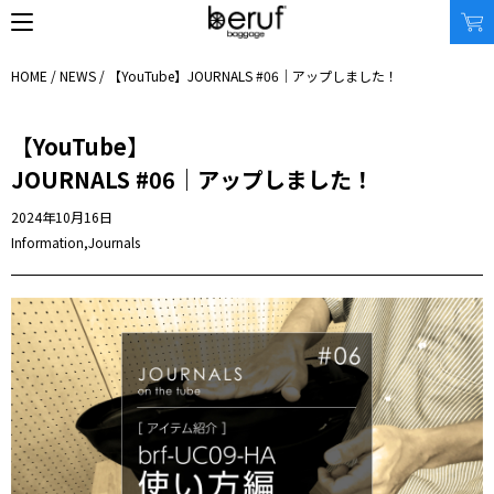
HOME
/
NEWS
/ 【YouTube】
JOURNALS #06｜アップしました！
【YouTube】
SEARCH
JOURNALS #06｜アップしました！
オンラインストア
2024年10月16日
商品タイプ
使用シーン
Information
,
Journals
リュック｜バックパック
ビジネス｜通勤
ショルダーバッグ
ビジネス｜出張
トートバッグ
トラベル
アクセサリー
自転車
その他
休日
その他
収納サイズ
商品価格
XS｜5リッター以下
¥0 - ¥9,999
S｜10リッター以下
¥10,000 - ¥19,999
M｜20リッター以下
¥20,000 - ¥29,999
L｜25リッター以下
¥30,000 - ¥39,999