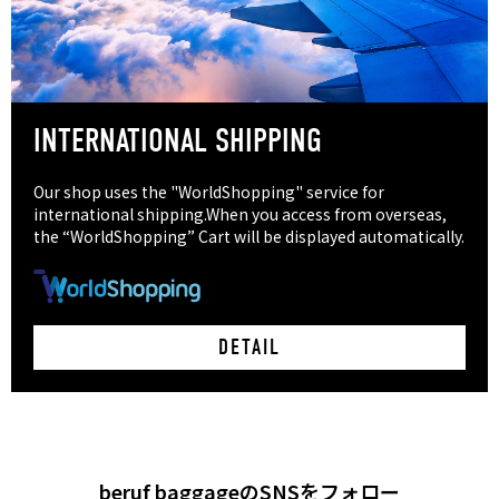
INTERNATIONAL SHIPPING
Our shop uses the "WorldShopping" service for
international shipping.When you access from overseas,
the “WorldShopping” Cart will be displayed automatically.
DETAIL
beruf baggageのSNSをフォロー