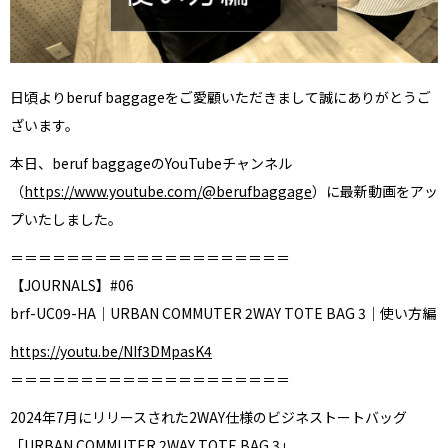
XL｜26リッター以上
¥40,000 - ¥49,999
タブレット｜11インチ相当
¥50,000 - ¥99,999
ノートPC｜14インチ相当
¥100,000 -
ノートPC｜16インチ相当
日頃よりberuf baggageをご愛顧いただきまして誠にありがとうご
ざいます。
ニュース
ショッピングガイド
ブランドストーリー
アフターケア
本日、beruf baggageのYouTubeチャンネル
STORY
メンバーシップ
（
https://www.youtube.com/@berufbaggage
）に最新動画をアッ
ジャーナル
FAQ｜よくある質問
取扱店舗
INTERNATIONAL SHIPPING
プいたしました。
新規会員登録
ログイン
＝＝＝＝＝＝＝＝＝＝＝＝＝＝＝＝＝＝＝＝
マイページ
【JOURNALS】#06
お問い合わせ
brf-UC09-HA｜URBAN COMMUTER 2WAY TOTE BAG 3｜使い方編
ショッピングカート
特定商取引法に基づく表記
https://youtu.be/NIf3DMpasK4
プライバシーポリシー
＝＝＝＝＝＝＝＝＝＝＝＝＝＝＝＝＝＝＝＝
2024年7月にリリースされた2WAY仕様のビジネストートバッグ
「URBAN COMMUTER 2WAY TOTE BAG 3」