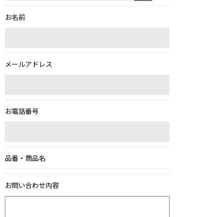
XL｜26リッター以上
¥40,000 - ¥49,999
タブレット｜11インチ相当
¥50,000 - ¥99,999
お名前
ノートPC｜14インチ相当
¥100,000 -
ノートPC｜16インチ相当
ニュース
ショッピングガイド
メールアドレス
ブランドストーリー
アフターケア
STORY
メンバーシップ
ジャーナル
FAQ｜よくある質問
取扱店舗
INTERNATIONAL SHIPPING
新規会員登録
お電話番号
ログイン
マイページ
お問い合わせ
ショッピングカート
品番・商品名
特定商取引法に基づく表記
プライバシーポリシー
お問い合わせ内容