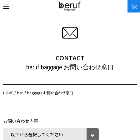
SEARCH
CONTACT
オンラインストア
beruf baggage お問い合わせ窓口
商品タイプ
使用シーン
リュック｜バックパック
ビジネス｜通勤
ショルダーバッグ
ビジネス｜出張
トートバッグ
トラベル
HOME
/ beruf baggage お問い合わせ窓口
アクセサリー
自転車
その他
休日
その他
収納サイズ
商品価格
XS｜5リッター以下
¥0 - ¥9,999
お問い合わせ内容
S｜10リッター以下
¥10,000 - ¥19,999
M｜20リッター以下
¥20,000 - ¥29,999
L｜25リッター以下
¥30,000 - ¥39,999