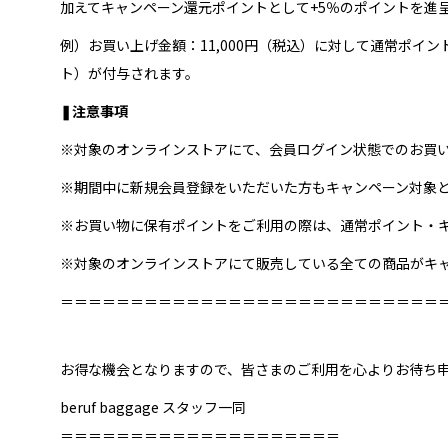
加えてキャンペーン還元ポイントとして+5％のポイントを進
例）お買い上げ金額：11,000円（税込）に対して通常ポイント
ト）が付与されます。
❚注意事項
※対象のオンラインストアにて、会員ログイン状態でのお買
※期間中に新規会員登録をいただいた方もキャンペーン対象
※お買い物に保有ポイントをご利用の際は、通常ポイント・
※対象のオンラインストアにて販売している全ての商品がキ
＝＝＝＝＝＝＝＝＝＝＝＝＝＝＝＝＝＝＝＝＝＝＝＝＝＝＝
オンラインストア
商品タイプ
使用シーン
収納サ
お得な機会となりますので、皆さまのご利用を心よりお待ち
リュック｜バックパック
ビジネス｜通勤
XS｜5リッ
beruf baggage スタッフ一同
ショルダーバッグ
ビジネス｜出張
S｜10リッ
＝＝＝＝＝＝＝＝＝＝＝＝＝＝＝＝＝＝＝＝
トートバッグ
トラベル
M｜20リ