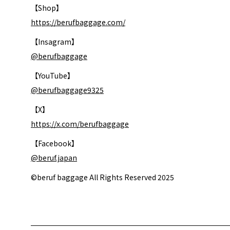
アクセサリー
自転車
L｜25リッ
【Shop】
その他
休日
XL｜26リ
https://berufbaggage.com/
その他
タブレット
ノートPC
【Insagram】
ノートPC
@berufbaggage
【YouTube】
@berufbaggage9325
【X】
https://x.com/berufbaggage
【Facebook】
@beruf.japan
©beruf baggage All Rights Reserved 2025