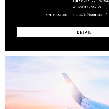
Sun・Mon・Tue・Holidays
temporary closures)
ONLINE STORE
https://1197store.com/
DETAIL