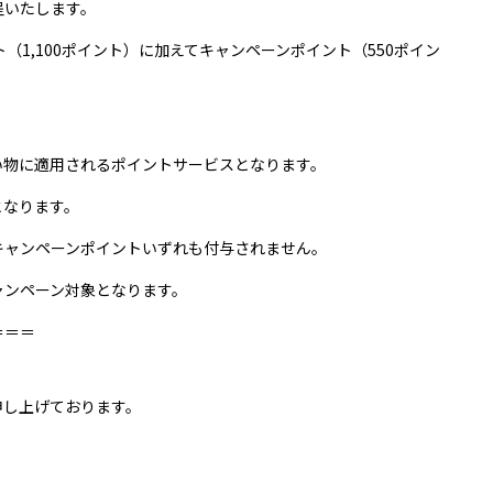
呈いたします。
（1,100ポイント）に加えてキャンペーンポイント（550ポイン
い物に適用されるポイントサービスとなります。
となります。
キャンペーンポイントいずれも付与されません。
ャンペーン対象となります。
＝＝＝
イズ
商品価格
申し上げております。
ニュース
ショ
ター以下
¥0 - ¥9,999
ブランドストーリー
アフ
ター以下
¥10,000 - ¥19,999
STORY
メン
ッター以下
¥20,000 - ¥29,999
ジャーナル
FAQ