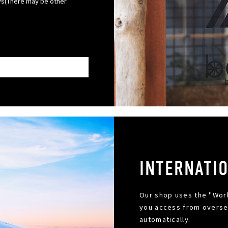
(There may be other
INTERNATI
Our shop uses the "Worl
you access from oversea
automatically.