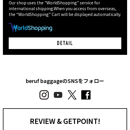
Our shop uses the "WorldShopping" service for
international shipping.When you access from overseas,
the “WorldShopping” Cart will be displayed automatically.
DETAIL
beruf baggageのSNSをフォロー
REVIEW & GETPOINT!