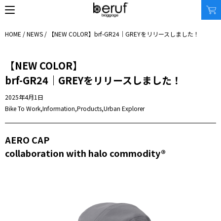
HOME
/
NEWS
/ 【NEW COLOR】
brf-GR24｜GREYをリリースしました！
【NEW COLOR】
SEARCH
brf-GR24｜GREYをリリースしました！
オンラインストア
2025年4月1日
商品タイプ
使用シーン
Bike To Work
,
Information
,
Products
,
Urban Explorer
リュック｜バックパック
ビジネス｜通勤
ショルダーバッグ
ビジネス｜出張
AERO CAP
トートバッグ
トラベル
アクセサリー
自転車
collaboration with halo commodity®
その他
休日
その他
収納サイズ
商品価格
XS｜5リッター以下
¥0 - ¥9,999
S｜10リッター以下
¥10,000 - ¥19,999
M｜20リッター以下
¥20,000 - ¥29,999
L｜25リッター以下
¥30,000 - ¥39,999