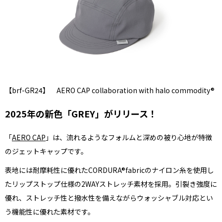
XL｜26リッター以上
¥40,000 - ¥49,999
タブレット｜11インチ相当
¥50,000 - ¥99,999
ノートPC｜14インチ相当
¥100,000 -
ノートPC｜16インチ相当
ニュース
ショッピングガイド
ブランドストーリー
アフターケア
STORY
メンバーシップ
【brf-GR24】 AERO CAP collaboration with halo commodity®
ジャーナル
FAQ｜よくある質問
取扱店舗
INTERNATIONAL SHIPPING
新規会員登録
2025年の新色「GREY」がリリース！
ログイン
マイページ
「
AERO CAP
」は、流れるようなフォルムと深めの被り心地が特徴
お問い合わせ
のジェットキャップです。
ショッピングカート
特定商取引法に基づく表記
表地には耐摩耗性に優れたCORDURA®fabricのナイロン糸を使用し
プライバシーポリシー
たリップストップ仕様の2WAYストレッチ素材を採用。引裂き強度に
優れ、ストレッチ性と撥水性を備えながらウォッシャブル対応とい
う機能性に優れた素材です。