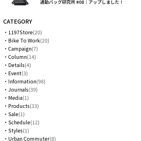
通勤バッグ研究所 #08｜アップしました！
CATEGORY
1197Store
(20)
Bike To Work
(20)
Campaign
(7)
Column
(14)
Details
(4)
Event
(3)
Information
(98)
Journals
(39)
Media
(1)
Products
(33)
Sale
(1)
Schedule
(12)
Styles
(1)
Urban Commuter
(8)