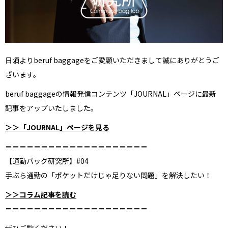
XL｜26リッター以上
¥40,000 - ¥49,999
タブレット｜11インチ相当
¥50,000 - ¥99,999
ノートPC｜14インチ相当
¥100,000 -
ノートPC｜16インチ相当
日頃よりberuf baggageをご愛顧いただきまして誠にありがとうご
ニュース
ショッピングガイド
ざいます。
ブランドストーリー
アフターケア
STORY
メンバーシップ
beruf baggageの情報発信コンテンツ「JOURNAL」ページに最新
ジャーナル
FAQ｜よくある質問
記事をアップいたしました。
取扱店舗
INTERNATIONAL SHIPPING
新規会員登録
ログイン
＞＞「JOURNAL」ページを見る
マイページ
＝＝＝＝＝＝＝＝＝＝＝＝＝＝＝＝＝＝＝＝
お問い合わせ
ショッピングカート
【通勤バッグ研究所】#04
特定商取引法に基づく表記
手ぶら通勤の「ポケットだけじゃ足りない問題」を解決したい！
プライバシーポリシー
＞＞コラム記事を読む
＝＝＝＝＝＝＝＝＝＝＝＝＝＝＝＝＝＝＝＝