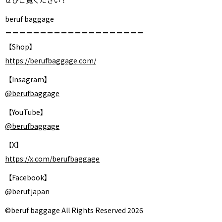
ぜひご覧ください！
beruf baggage
＝＝＝＝＝＝＝＝＝＝＝＝＝＝＝＝＝＝＝＝
【Shop】
https://berufbaggage.com/
【Insagram】
@berufbaggage
【YouTube】
@berufbaggage
【X】
https://x.com/berufbaggage
【Facebook】
@beruf.japan
©beruf baggage All Rights Reserved 2026