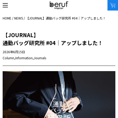
HOME
/
NEWS
/ 【JOURNAL】
通勤バッグ研究所 #04｜アップしました！
【JOURNAL】
SEARCH
通勤バッグ研究所 #04｜アップしました！
オンラインストア
2026年6月15日
商品タイプ
使用シーン
Column
,
Information
,
Journals
リュック｜バックパック
ビジネス｜通勤
ショルダーバッグ
ビジネス｜出張
トートバッグ
トラベル
アクセサリー
自転車
その他
休日
その他
収納サイズ
商品価格
XS｜5リッター以下
¥0 - ¥9,999
S｜10リッター以下
¥10,000 - ¥19,999
M｜20リッター以下
¥20,000 - ¥29,999
L｜25リッター以下
¥30,000 - ¥39,999