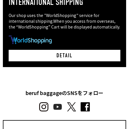
INTERNATIONAL SHIPPING
Our shop uses the "WorldShopping" service for
international shipping.When you access from overseas,
the “WorldShopping” Cart will be displayed automatically.
DETAIL
beruf baggageのSNSをフォロー