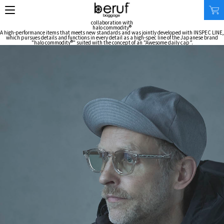
collaboration with
halo commodity®
A high-performance items that meets new standards and was jointly developed with INSPEC LINE,
which pursues details and functions in every detail as a high-spec line of the Japanese brand
"halo commodity®" suited with the concept of an "Awesome daily cap”.
SEARCH
オンラインストア
商品タイプ
使用シーン
リュック｜バックパック
ビジネス｜通勤
ショルダーバッグ
ビジネス｜出張
トートバッグ
トラベル
アクセサリー
自転車
その他
休日
その他
収納サイズ
商品価格
XS｜5リッター以下
¥0 - ¥9,999
S｜10リッター以下
¥10,000 - ¥19,999
M｜20リッター以下
¥20,000 - ¥29,999
L｜25リッター以下
¥30,000 - ¥39,999