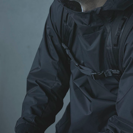
XL｜26リッター以上
¥40,000 - ¥49,999
タブレット｜11インチ相当
¥50,000 - ¥99,999
ノートPC｜14インチ相当
¥100,000 -
ノートPC｜16インチ相当
ニュース
ショッピングガイド
ブランドストーリー
アフターケア
STORY
メンバーシップ
ジャーナル
FAQ｜よくある質問
取扱店舗
INTERNATIONAL SHIPPING
新規会員登録
ログイン
マイページ
お問い合わせ
ショッピングカート
特定商取引法に基づく表記
プライバシーポリシー