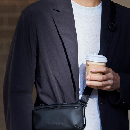
XL｜26リッター以上
¥40,000 - ¥49,999
タブレット｜11インチ相当
¥50,000 - ¥99,999
ノートPC｜14インチ相当
¥100,000 -
ノートPC｜16インチ相当
ニュース
ショッピングガイド
ブランドストーリー
アフターケア
STORY
メンバーシップ
ジャーナル
FAQ｜よくある質問
取扱店舗
INTERNATIONAL SHIPPING
新規会員登録
ログイン
マイページ
お問い合わせ
ショッピングカート
特定商取引法に基づく表記
プライバシーポリシー