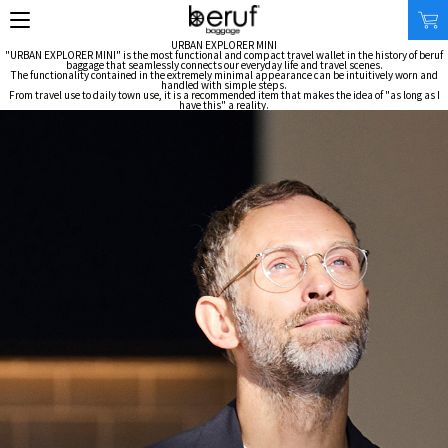
URBAN EXPLORER MINI
"URBAN EXPLORER MINI" is the most functional and compact travel wallet in the history of beruf
baggage that seamlessly connects our everyday life and travel scenes.
The functionality contained in the extremely minimal appearance can be intuitively worn and
handled with simple steps.
From travel use to daily town use, it is a recommended item that makes the idea of "as long as I
have this" a reality.
SEARCH
オンラインストア
商品タイプ
使用シーン
リュック｜バックパック
ビジネス｜通勤
ショルダーバッグ
ビジネス｜出張
トートバッグ
トラベル
アクセサリー
自転車
その他
休日
その他
収納サイズ
商品価格
XS｜5リッター以下
¥0 - ¥9,999
S｜10リッター以下
¥10,000 - ¥19,999
M｜20リッター以下
¥20,000 - ¥29,999
L｜25リッター以下
¥30,000 - ¥39,999