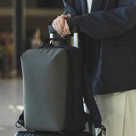
XL｜26リッター以上
¥40,000 - ¥49,999
タブレット｜11インチ相当
¥50,000 - ¥99,999
ノートPC｜14インチ相当
¥100,000 -
ノートPC｜16インチ相当
ニュース
ショッピングガイド
ブランドストーリー
アフターケア
STORY
メンバーシップ
ジャーナル
FAQ｜よくある質問
取扱店舗
INTERNATIONAL SHIPPING
新規会員登録
ログイン
マイページ
お問い合わせ
ショッピングカート
特定商取引法に基づく表記
プライバシーポリシー