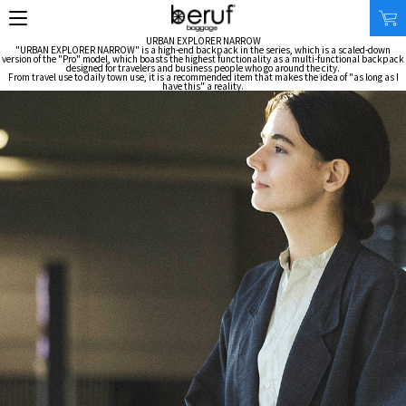
URBAN EXPLORER NARROW
"URBAN EXPLORER NARROW" is a high-end backpack in the series, which is a scaled-down
version of the "Pro" model, which boasts the highest functionality as a multi-functional backpack
designed for travelers and business people who go around the city.
From travel use to daily town use, it is a recommended item that makes the idea of "as long as I
have this" a reality.
SEARCH
オンラインストア
商品タイプ
使用シーン
リュック｜バックパック
ビジネス｜通勤
ショルダーバッグ
ビジネス｜出張
トートバッグ
トラベル
アクセサリー
自転車
その他
休日
その他
収納サイズ
商品価格
XS｜5リッター以下
¥0 - ¥9,999
S｜10リッター以下
¥10,000 - ¥19,999
M｜20リッター以下
¥20,000 - ¥29,999
L｜25リッター以下
¥30,000 - ¥39,999