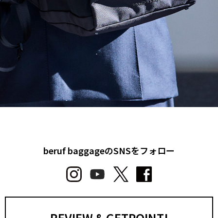
beruf baggageのSNSをフォロー
REVIEW & GETPOINT!