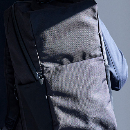
XL｜26リッター以上
¥40,000 - ¥49,999
タブレット｜11インチ相当
¥50,000 - ¥99,999
ノートPC｜14インチ相当
¥100,000 -
ノートPC｜16インチ相当
ニュース
ショッピングガイド
ブランドストーリー
アフターケア
STORY
メンバーシップ
ジャーナル
FAQ｜よくある質問
取扱店舗
INTERNATIONAL SHIPPING
新規会員登録
ログイン
マイページ
お問い合わせ
ショッピングカート
特定商取引法に基づく表記
プライバシーポリシー