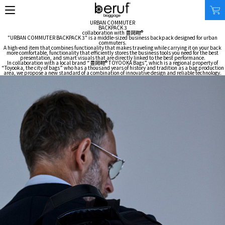
URBAN COMMUTER
BACKPACK 3
collaboration with 豊岡鞄®
"URBAN COMMUTER BACKPACK 3" is a middle-sized business backpack designed for urban
commuters.
A high-end item that combines functionality that makes traveling while carrying it on your back
more comfortable, functionality that efficiently stores the business tools you need for the best
presentation, and smart visuals that are directly linked to the best performance.
In collaboration with a local brand “豊岡鞄® TOYOOKA Bags”, which is a regional property of
SEARCH
“Toyooka, the city of bags” who has a thousand years of history and tradition as a bag production
area, we propose a new standard of a combination of innovative design and reliable technology.
オンラインストア
商品タイプ
使用シーン
リュック｜バックパック
ビジネス｜通勤
ショルダーバッグ
ビジネス｜出張
トートバッグ
トラベル
アクセサリー
自転車
その他
休日
その他
収納サイズ
商品価格
XS｜5リッター以下
¥0 - ¥9,999
S｜10リッター以下
¥10,000 - ¥19,999
M｜20リッター以下
¥20,000 - ¥29,999
L｜25リッター以下
¥30,000 - ¥39,999