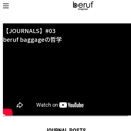
HOME
/ JOURNAL
【JOURNALS】#03
beruf baggageの哲学
オンラインストア
商品タイプ
使用シーン
リュック｜バックパック
ビジネス｜通勤
ショルダーバッグ
ビジネス｜出張
トートバッグ
トラベル
アクセサリー
自転車
その他
休日
その他
収納サイズ
商品価格
XS｜5リッター以下
¥0 - ¥9,999
S｜10リッター以下
¥10,000 - ¥19,999
M｜20リッター以下
¥20,000 - ¥29,999
L｜25リッター以下
¥30,000 - ¥39,999
JOURNAL POSTS