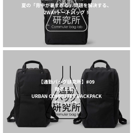
夏の「背中が暑すぎる」問題を解決する、
2WAYトートバッグ！
【通勤バッグ研究所】#09
徹底比較！
URBAN COMMUTER BACKPACK
「2」vs「3」