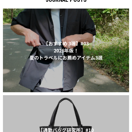
XL｜26リッター以上
¥40,000 - ¥49,999
タブレット｜11インチ相当
¥50,000 - ¥99,999
ノートPC｜14インチ相当
¥100,000 -
ノートPC｜16インチ相当
ニュース
ショッピングガイド
【おすすめ 3選】#03
ブランドストーリー
アフターケア
STORY
メンバーシップ
2026年版！
ジャーナル
FAQ｜よくある質問
夏のトラベルにお薦めアイテム3選
取扱店舗
INTERNATIONAL SHIPPING
新規会員登録
ログイン
マイページ
お問い合わせ
ショッピングカート
特定商取引法に基づく表記
プライバシーポリシー
【通勤バッグ研究所】#10