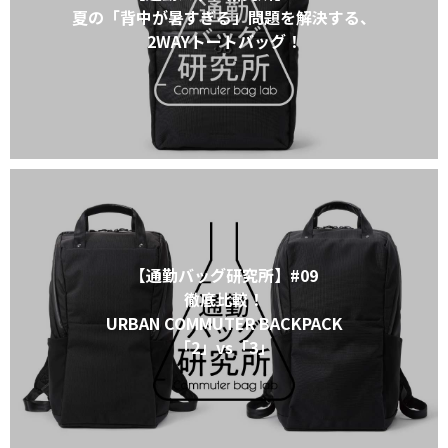
夏の「背中が暑すぎる」問題を解決する、
2WAYトートバッグ！
【通勤バッグ研究所】#09
徹底比較！
URBAN COMMUTER BACKPACK
「2」vs「3」