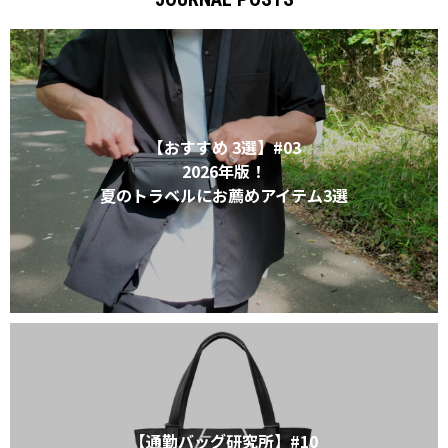
XL｜26リッター以上
¥40,000 - ¥49,999
タブレット｜11インチ相当
¥50,000 - ¥99,999
ノートPC｜14インチ相当
¥100,000 -
ノートPC｜16インチ相当
ニュース
ショッピングガイド
【おすすめ 3選】#03
ブランドストーリー
アフターケア
STORY
メンバーシップ
2026年版！
ジャーナル
FAQ｜よくある質問
夏のトラベルにお薦めアイテム3選
取扱店舗
INTERNATIONAL SHIPPING
新規会員登録
ログイン
マイページ
お問い合わせ
ショッピングカート
特定商取引法に基づく表記
プライバシーポリシー
【通勤バッグ研究所】#10