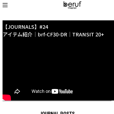
HOME
/ JOURNAL
【JOURNALS】#24
アイテム紹介｜brf-CF30-DR｜TRANSIT 20+
オンラインストア
商品タイプ
使用シーン
リュック｜バックパック
ビジネス｜通勤
ショルダーバッグ
ビジネス｜出張
トートバッグ
トラベル
アクセサリー
自転車
その他
休日
その他
収納サイズ
商品価格
XS｜5リッター以下
¥0 - ¥9,999
S｜10リッター以下
¥10,000 - ¥19,999
M｜20リッター以下
¥20,000 - ¥29,999
L｜25リッター以下
¥30,000 - ¥39,999
JOURNAL POSTS