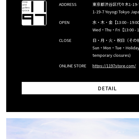
ADDRESS
東京都渋谷区代々木1-19-7 / 
オンラインストア
1-19-7 Yoyogi Tokyo Jap
商品タイプ
使用シーン
収納サ
OPEN
水・木・金【13:00 - 19:00
Wed・Thu・Fri【13:00 - 1
リュック｜バックパック
ビジネス｜通勤
XS｜5リッ
ショルダーバッグ
ビジネス｜出張
S｜10リッ
CLOSE
日・月・火・祝日（その
トートバッグ
トラベル
M｜20リ
Sun・Mon・Tue・Holidays
アクセサリー
自転車
L｜25リッ
temporary closures)
その他
休日
XL｜26リ
その他
タブレット
ONLINE STORE
https://1197store.com/
ノートPC
ノートPC
DETAIL