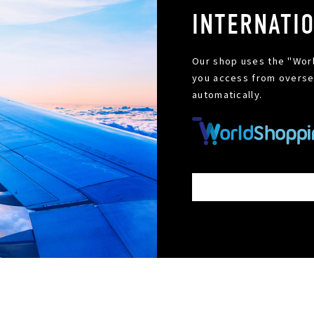
INTERNATI
Our shop uses the "Worl
you access from oversea
automatically.