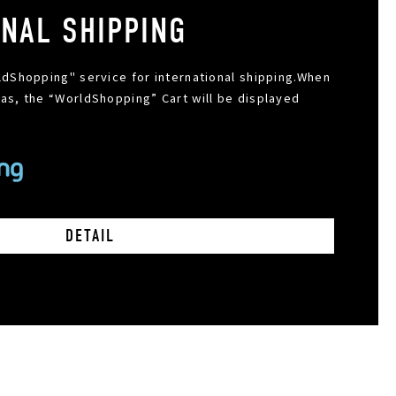
ONAL SHIPPING
dShopping" service for international shipping.When
s, the “WorldShopping” Cart will be displayed
DETAIL