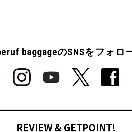
beruf baggageのSNSをフォロ
REVIEW & GETPOINT!