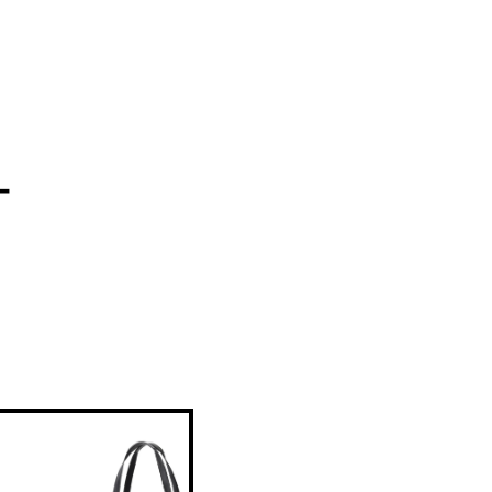
ー
Instagram
youtube
X