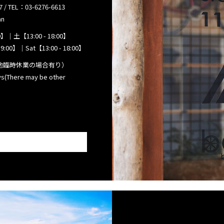
TEL：03-6276-6613
an
イズ
商品価格
】｜土【13:00 - 18:00】
ニュース
ショ
9:00】｜Sat【13:00 - 18:00】
ター以下
¥0 - ¥9,999
ブランドストーリー
アフ
ター以下
¥10,000 - ¥19,999
STORY
メン
他臨時休業の場合有り）
ッター以下
¥20,000 - ¥29,999
ジャーナル
FAQ
(There may be other
ター以下
¥30,000 - ¥39,999
取扱店舗
INTER
ッター以上
¥40,000 - ¥49,999
｜11インチ相当
¥50,000 - ¥99,999
｜14インチ相当
¥100,000 -
｜16インチ相当