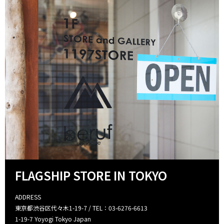
FLAGSHIP STORE IN TOKYO
ADDRESS
東京都渋谷区代々木1-19-7 / TEL：03-6276-6613
1-19-7 Yoyogi Tokyo Japan