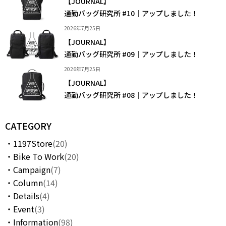
【JOURNAL】
XL｜26リッター以上
¥40,000 - ¥49,999
通勤バッグ研究所 #10｜アップしました！
タブレット｜11インチ相当
¥50,000 - ¥99,999
ノートPC｜14インチ相当
¥100,000 -
2026年7月25日
ノートPC｜16インチ相当
【JOURNAL】
通勤バッグ研究所 #09｜アップしました！
ニュース
ショッピングガイド
2026年7月25日
ブランドストーリー
アフターケア
【JOURNAL】
STORY
メンバーシップ
通勤バッグ研究所 #08｜アップしました！
ジャーナル
FAQ｜よくある質問
取扱店舗
INTERNATIONAL SHIPPING
新規会員登録
CATEGORY
ログイン
マイページ
1197Store
(20)
お問い合わせ
Bike To Work
(20)
ショッピングカート
Campaign
(7)
特定商取引法に基づく表記
プライバシーポリシー
Column
(14)
Details
(4)
Event
(3)
Information
(98)