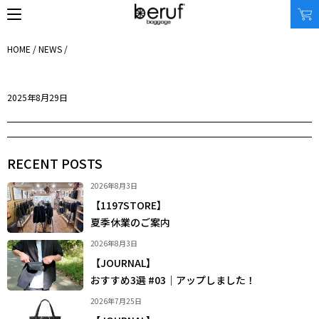
HOME
/
NEWS
/
SEARCH
2025年8月29日
オンラインストア
商品タイプ
使用シーン
RECENT POSTS
リュック｜バックパック
ビジネス｜通勤
ショルダーバッグ
ビジネス｜出張
2026年8月3日
トートバッグ
トラベル
【1197STORE】
アクセサリー
自転車
夏季休業のご案内
その他
休日
その他
2026年8月3日
収納サイズ
商品価格
【JOURNAL】
XS｜5リッター以下
¥0 - ¥9,999
おすすめ3選 #03｜アップしました！
S｜10リッター以下
¥10,000 - ¥19,999
M｜20リッター以下
¥20,000 - ¥29,999
2026年7月25日
L｜25リッター以下
¥30,000 - ¥39,999