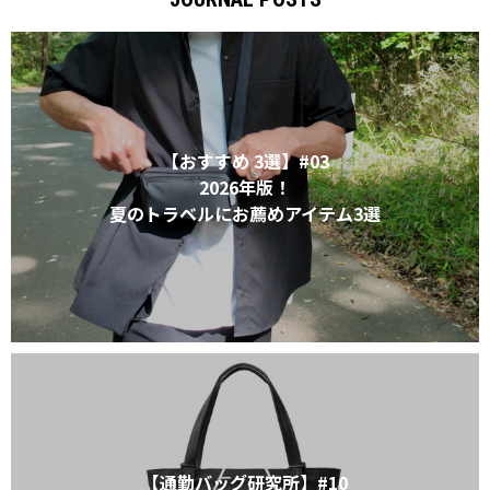
XL｜26リッター以上
¥40,000 - ¥49,999
タブレット｜11インチ相当
¥50,000 - ¥99,999
ノートPC｜14インチ相当
¥100,000 -
ノートPC｜16インチ相当
ニュース
ショッピングガイド
【おすすめ 3選】#03
ブランドストーリー
アフターケア
STORY
メンバーシップ
2026年版！
ジャーナル
FAQ｜よくある質問
夏のトラベルにお薦めアイテム3選
取扱店舗
INTERNATIONAL SHIPPING
新規会員登録
ログイン
マイページ
お問い合わせ
ショッピングカート
特定商取引法に基づく表記
プライバシーポリシー
【通勤バッグ研究所】#10