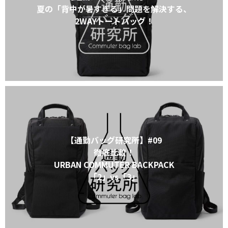
夏の「背中が暑すぎる」問題を解決する、
2WAYトートバッグ！
【通勤バッグ研究所】#09
徹底比較！
URBAN COMMUTER BACKPACK
「2」vs「3」