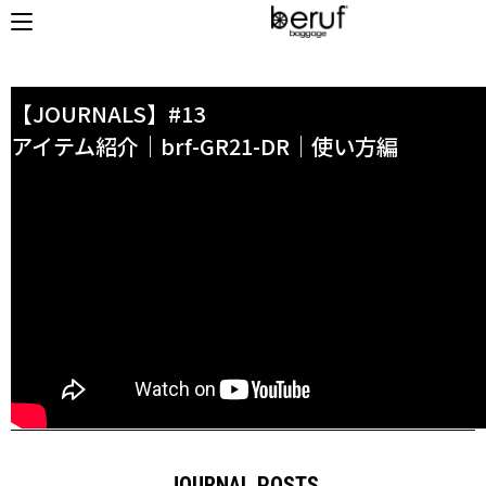
HOME
/ JOURNAL
【JOURNALS】#13
アイテム紹介｜brf-GR21-DR｜使い方編
オンラインストア
商品タイプ
使用シーン
リュック｜バックパック
ビジネス｜通勤
ショルダーバッグ
ビジネス｜出張
トートバッグ
トラベル
アクセサリー
自転車
その他
休日
その他
収納サイズ
商品価格
XS｜5リッター以下
¥0 - ¥9,999
S｜10リッター以下
¥10,000 - ¥19,999
M｜20リッター以下
¥20,000 - ¥29,999
L｜25リッター以下
¥30,000 - ¥39,999
JOURNAL POSTS