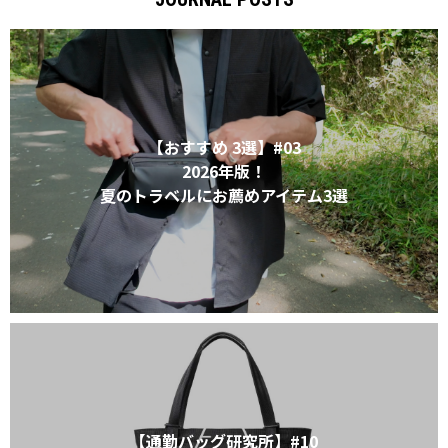
XL｜26リッター以上
¥40,000 - ¥49,999
タブレット｜11インチ相当
¥50,000 - ¥99,999
ノートPC｜14インチ相当
¥100,000 -
ノートPC｜16インチ相当
ニュース
ショッピングガイド
【おすすめ 3選】#03
ブランドストーリー
アフターケア
STORY
メンバーシップ
2026年版！
ジャーナル
FAQ｜よくある質問
夏のトラベルにお薦めアイテム3選
取扱店舗
INTERNATIONAL SHIPPING
新規会員登録
ログイン
マイページ
お問い合わせ
ショッピングカート
特定商取引法に基づく表記
プライバシーポリシー
【通勤バッグ研究所】#10