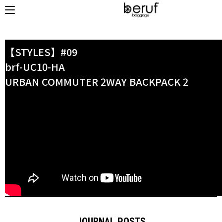
HOME
/ JOURNAL
【STYLES】#09
brf-UC10-HA
URBAN COMMUTER 2WAY BACKPACK 2
オンラインストア
商品タイプ
使用シーン
リュック｜バックパック
ビジネス｜通勤
ショルダーバッグ
ビジネス｜出張
トートバッグ
トラベル
アクセサリー
自転車
その他
休日
その他
収納サイズ
商品価格
XS｜5リッター以下
¥0 - ¥9,999
S｜10リッター以下
¥10,000 - ¥19,999
M｜20リッター以下
¥20,000 - ¥29,999
L｜25リッター以下
¥30,000 - ¥39,999
JOURNAL POSTS