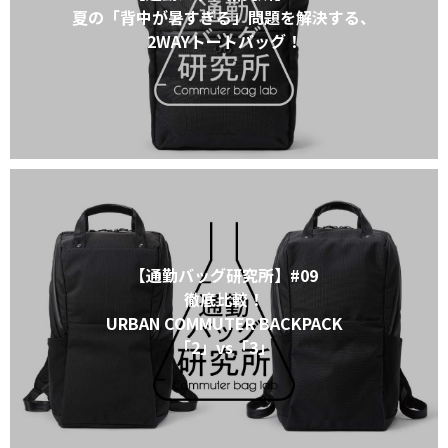
夏の「背中が暑すぎる」問題を解決する、
2WAYトートバッグ！
【通勤バッグ研究所】#09
徹底比較！
URBAN COMMUTER BACKPACK
「2」vs「3」